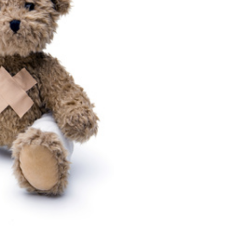
sicht bei Klassenfahrten
ERLASSE, VERORDNUNGEN UND
ssenfahrterlass
ERLASSE, VERORDNUNGEN UND GESETZE
rankentage und Kinderkrankengeld
THEMEN